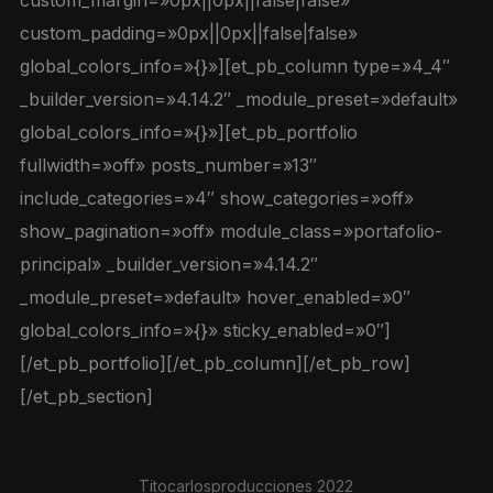
custom_margin=»0px||0px||false|false»
custom_padding=»0px||0px||false|false»
global_colors_info=»{}»][et_pb_column type=»4_4″
_builder_version=»4.14.2″ _module_preset=»default»
global_colors_info=»{}»][et_pb_portfolio
fullwidth=»off» posts_number=»13″
include_categories=»4″ show_categories=»off»
show_pagination=»off» module_class=»portafolio-
principal» _builder_version=»4.14.2″
_module_preset=»default» hover_enabled=»0″
global_colors_info=»{}» sticky_enabled=»0″]
[/et_pb_portfolio][/et_pb_column][/et_pb_row]
[/et_pb_section]
Titocarlosproducciones 2022